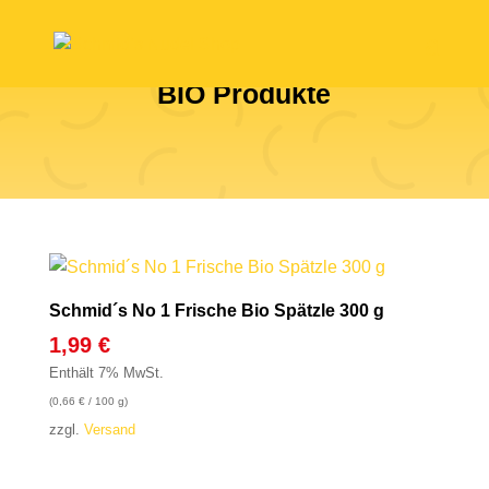
BIO Produkte
Schmid´s No 1 Frische Bio Spätzle 300 g
1,99
€
Enthält 7% MwSt.
(
0,66
€
/ 100 g)
zzgl.
Versand