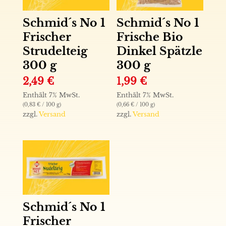
Schmid´s No 1
Schmid´s No 1
Frischer
Frische Bio
Strudelteig
Dinkel Spätzle
300 g
300 g
2,49
€
1,99
€
Enthält 7% MwSt.
Enthält 7% MwSt.
(
0,83
€
/ 100 g)
(
0,66
€
/ 100 g)
zzgl.
Versand
zzgl.
Versand
Schmid´s No 1
Frischer