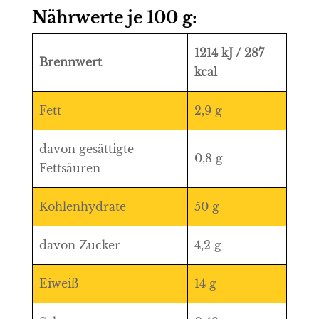
Nährwerte je 100 g:
1214 kJ / 287
Brennwert
kcal
Fett
2,9 g
davon gesättigte
0,8 g
Fettsäuren
Kohlenhydrate
50 g
davon Zucker
4,2 g
Eiweiß
14 g