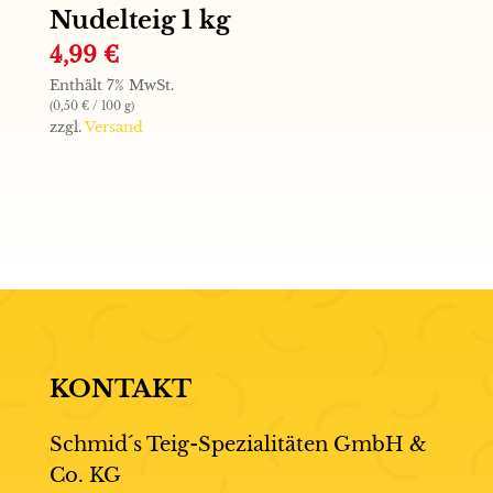
Nudelteig 1 kg
4,99
€
Enthält 7% MwSt.
(
0,50
€
/ 100 g)
zzgl.
Versand
KONTAKT
Schmid´s Teig-Spezialitäten GmbH &
Co. KG