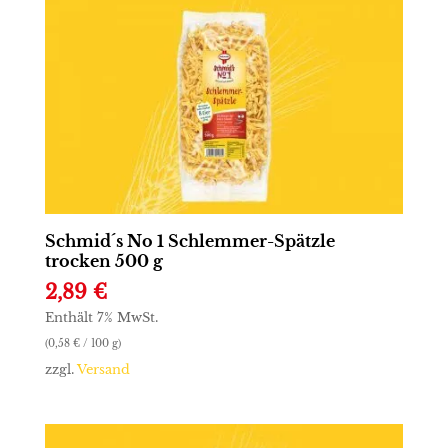
Schmid´s No 1 Schlemmer-Spätzle
trocken 500 g
2,89
€
Enthält 7% MwSt.
(
0,58
€
/ 100 g)
zzgl.
Versand