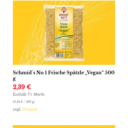
Schmid´s No 1 Frische Spätzle „Vegan“ 500
g
2,39
€
Enthält 7% MwSt.
(
0,48
€
/ 100 g)
zzgl.
Versand