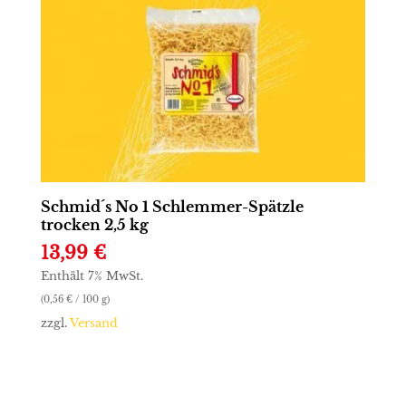
Schmid´s No 1 Schlemmer-Spätzle
trocken 2,5 kg
13,99
€
Enthält 7% MwSt.
(
0,56
€
/ 100 g)
zzgl.
Versand