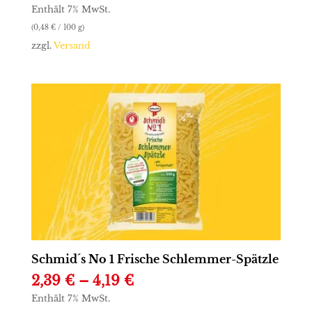
Enthält 7% MwSt.
(
0,48
€
/ 100 g)
zzgl.
Versand
Schmid´s No 1 Frische Schlemmer-Spätzle
Preisspanne:
2,39
€
–
4,19
€
2,39 €
Enthält 7% MwSt.