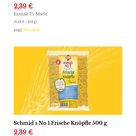
2,39
€
Enthält 7% MwSt.
(
0,48
€
/ 100 g)
zzgl.
Versand
Schmid´s No 1 Frische Knöpfle 500 g
2,39
€