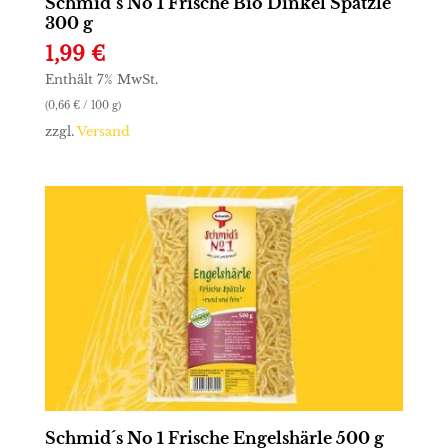
Schmid´s No 1 Frische Bio Dinkel Spätzle
300 g
1,99
€
Enthält 7% MwSt.
(
0,66
€
/ 100 g)
zzgl.
Versand
Schmid´s No 1 Frische Engelshärle 500 g