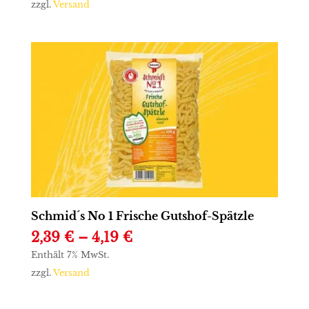
bis
zzgl.
Versand
4,19 €
Schmid´s No 1 Frische Gutshof-Spätzle
Preisspanne:
2,39
€
–
4,19
€
2,39 €
Enthält 7% MwSt.
bis
zzgl.
Versand
4,19 €