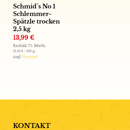
Schmid´s No 1
Schlemmer-
Spätzle trocken
2,5 kg
13,99
€
Enthält 7% MwSt.
(
0,56
€
/ 100 g)
zzgl.
Versand
KONTAKT