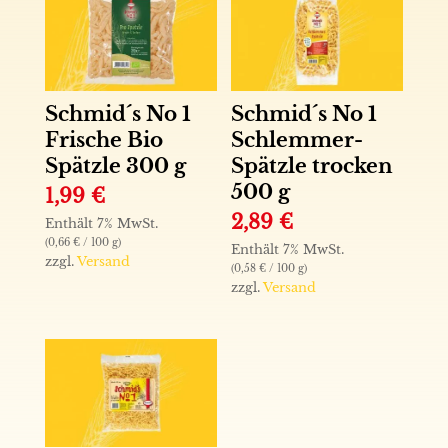
Schmid´s No 1
Schmid´s No 1
Schlemmer-
Frische Bio
Spätzle trocken
Spätzle 300 g
500 g
1,99
€
2,89
€
Enthält 7% MwSt.
(
0,66
€
/ 100 g)
Enthält 7% MwSt.
zzgl.
Versand
(
0,58
€
/ 100 g)
zzgl.
Versand