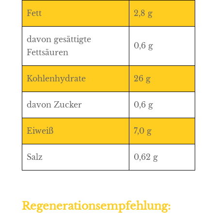
Fett
2,8 g
davon gesättigte
0,6 g
Fettsäuren
Kohlenhydrate
26 g
davon Zucker
0,6 g
Eiweiß
7,0 g
Salz
0,62 g
Regenerationsempfehlung: